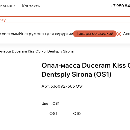
пания
Контакты
+7 950 84
Товары со скидкой
 системы
Инструменты для хирургии
Ак
масса Duceram Kiss OS 75, Dentsply Sirona
Опал-масса Duceram Kiss 
Dentsply Sirona (OS1)
Арт.
5360927505 OS1
Цвет :
OS1
OS1
OS2