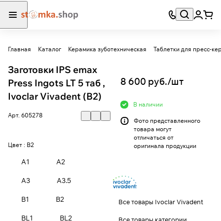
Главная
Каталог
Керамика зуботехническая
Таблетки для пресс-ке
Заготовки IPS emax
8 600 руб./
шт
Press Ingots LT 5 таб ,
Ivoclar Vivadent (B2)
В наличии
Арт.
605278
Фото представленного
товара могут
отличаться от
Цвет :
B2
оригинала продукции
A1
A2
A3
A3.5
B1
B2
Все товары Ivoclar Vivadent
BL1
BL2
Все товары категории