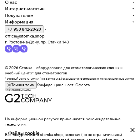
О нас
Интернет-магазин
Покупателям
Информация
+7 950 842-20-20
office@stomka.shop
г. Ростов-на-Дону, пр. Стачки 143
© 2026 Стомка – оборудование для стоматологических клиник и
учебный центр* для стоматологов
* Учебный центр СТОМКА (ИП Затула О.В.) оказывает информационно-консультационные услуги
Темная тема
Конфиденциальность
Оферта
На информационном ресурсе применяются
рекомендательные
технологии
.
Файлы cookie
Все ресурсы сайта stomka.shop, включая (но не ограничиваясь)
текстовую, графическую, фотографическую и видео информацию,