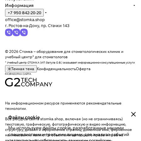
Информация
+7 950 842-20-20
office@stomka.shop
г. Ростов-на-Дону, пр. Стачки 143
© 2026 Стомка – оборудование для стоматологических клиник и
учебный центр* для стоматологов
* Учебный центр СТОМКА (ИП Затула О.В.) оказывает информационно-консультационные услуги
Темная тема
Конфиденциальность
Оферта
На информационном ресурсе применяются
рекомендательные
технологии
.
Файлы cookie
Все ресурсы сайта stomka.shop, включая (но не ограничиваясь)
текстовую, графическую, фотографическую и видео информацию,
Мы используем файлы cookie, разработанные нашими
структуру, дизайн и оформление страниц, доменное имя, фирменное
специалистами и третьими лицами, для анализа событий
наименование являются объектами авторского права и прав на
интеллектуальную собственность, защищены российским