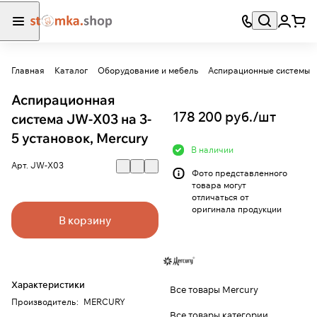
Главная
Каталог
Оборудование и мебель
Аспирационные системы
Аспирационная
178 200 руб./
шт
система JW-Х03 на 3-
5 установок, Mercury
В наличии
Арт.
JW-Х03
Фото представленного
товара могут
отличаться от
оригинала продукции
В корзину
Характеристики
Все товары Mercury
Производитель
:
MERCURY
Все товары категории