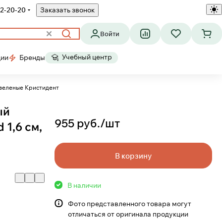
2-20-20
Заказать звонок
Войти
Учебный центр
ции
Бренды
е зеленые Кристидент
ый
955 руб./
шт
 1,6 см,
В корзину
В наличии
Фото представленного товара могут
отличаться от оригинала продукции