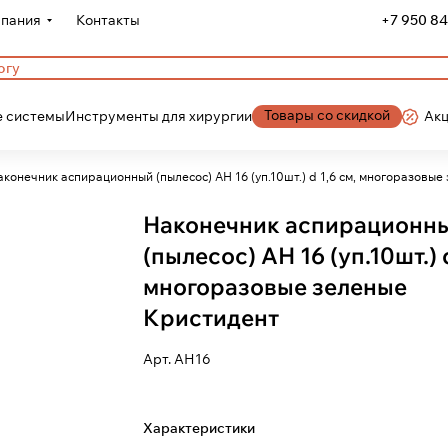
пания
Контакты
+7 950 84
Товары со скидкой
 системы
Инструменты для хирургии
Ак
аконечник аспирационный (пылесос) АН 16 (уп.10шт.) d 1,6 см, многоразовы
Наконечник аспирационн
(пылесос) АН 16 (уп.10шт.) d
многоразовые зеленые
Кристидент
Арт.
АН16
Характеристики