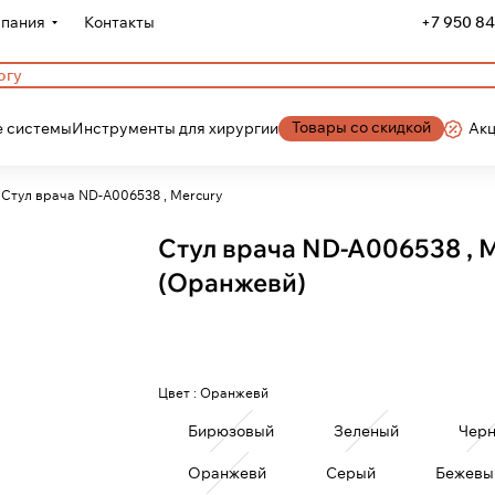
пания
Контакты
+7 950 84
Товары со скидкой
 системы
Инструменты для хирургии
Ак
Стул врача ND-A006538 , Mercury
Стул врача ND-A006538 , 
(Оранжевй)
Цвет :
Оранжевй
Бирюзовый
Зеленый
Чер
Оранжевй
Серый
Бежевы