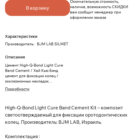
Окончательную стоимость,
наличие, возможность СКИДКИ
В корзину
вам сообщит менеджер при
оформлении заказа
Характеристики
Производитель
:
BJM LAB SILMET
Описание
Цемент High-Q-Bond Light Cure
Band Cement / Хай Кью Бэнд
цемент для фиксации колец /
окклюзионных накладок
светоотверждаемый, голубой,
Подробности
4г.BJM LAB
High-Q-Bond Light Cure Band Cement Kit – композит
светоотверждаемый для фиксации оротодонтических
колец. Производитель: BJM LAB, Израиль.
Комплектация :