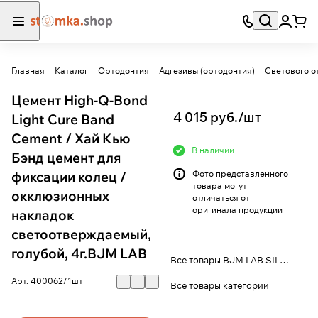
Главная
Каталог
Ортодонтия
Адгезивы (ортодонтия)
Светового 
Цемент High-Q-Bond
4 015 руб./
шт
Light Cure Band
Cement / Хай Кью
В наличии
Бэнд цемент для
фиксации колец /
Фото представленного
товара могут
окклюзионных
отличаться от
оригинала продукции
накладок
светоотверждаемый,
голубой, 4г.BJM LAB
Все товары BJM LAB SILMET
Арт.
400062/1шт
Все товары категории