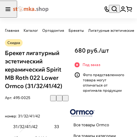
Главная
Каталог
Ортодонтия
Брекеты
Лигатурные эстетические
Скидка
680 руб./
шт
Брекет лигатурный
эстетический
Под заказ
керамический Spirit
Фото представленного
МВ Roth 022 Lower
товара могут
Ormco (31/32/41/42)
отличаться от
оригинала продукции
Арт.
495-0025
номер:
31/32/41/42
Все товары Ormco
31/32/41/42
33
Все товары категории