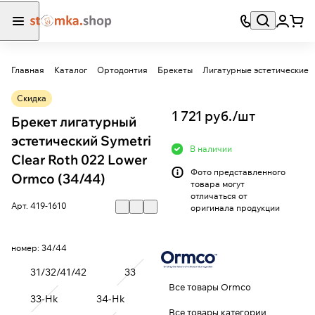
Главная
Каталог
Ортодонтия
Брекеты
Лигатурные эстетические
Скидка
1 721 руб./
шт
Брекет лигатурный
эстетический Symetri
В наличии
Clear Roth 022 Lower
Фото представленного
Ormco (34/44)
товара могут
отличаться от
Арт.
419-1610
оригинала продукции
номер:
34/44
31/32/41/42
33
Все товары Ormco
33-Hk
34-Hk
Все товары категории