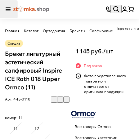
Главная
Каталог
Ортодонтия
Брекеты
Сапфировые
Скидка
1 145 руб./
шт
Брекет лигатурный
эстетический
Под заказ
сапфировый Inspire
Фото представленного
ICE Roth 018 Upper
товара могут
Ormco (11)
отличаться от
оригинала продукции
Арт.
443-0110
номер:
11
Все товары Ormco
11
12
Все товары категории