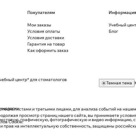
Покупателям
Информаци
Мои заказы
Учебный цен
Условия оплаты
Блог
Условия доставки
Гарантия на товар
Как оформить заказ
чебный центр* для стоматологов
Темная тема
ехнологии
.
пециалистами и третьими лицами, для анализа событий на нашем 
одолжая просмотр страниц нашего сайта, вы принимаете условия
текстовую, графическую, фотографическую и видео информацию, с
лов Cookie
.
 и прав на интеллектуальную собственность, защищены российс