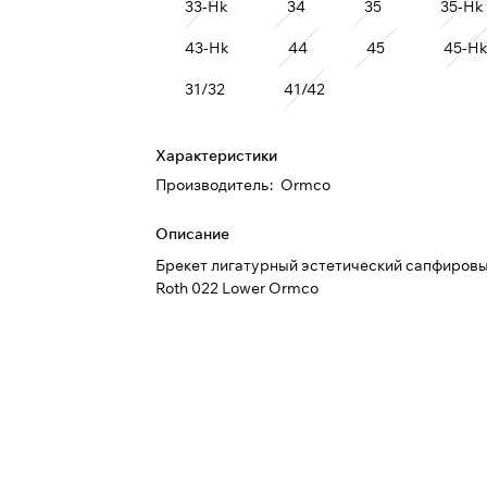
33-Hk
34
35
35-Hk
43-Hk
44
45
45-H
31/32
41/42
Характеристики
Производитель
:
Ormco
Описание
Брекет лигатурный эстетический сапфировый
Roth 022 Lower Ormco