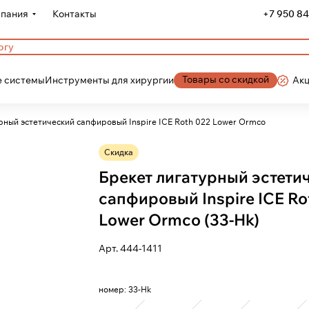
пания
Контакты
+7 950 84
Товары со скидкой
 системы
Инструменты для хирургии
Ак
рный эстетический сапфировый Inspire ICE Roth 022 Lower Ormco
Скидка
Брекет лигатурный эстети
сапфировый Inspire ICE Ro
Lower Ormco (33-Hk)
Арт.
444-1411
номер:
33-Hk