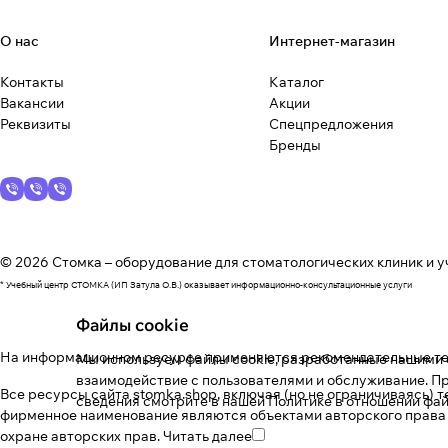
О нас
Интернет-магазин
Контакты
Каталог
Вакансии
Акции
Реквизиты
Спецпредложения
Бренды
© 2026 Стомка – оборудование для стоматологических клиник и у
* Учебный центр СТОМКА (ИП Затула О.В.) оказывает информационно-консультационные услуги
Файлы cookie
На информационном ресурсе применяются
рекомендательные т
Мы используем файлы cookie, разработанные нашими с
взаимодействие с пользователями и обслуживание. Пр
Все ресурсы сайта stomka.shop, включая (но не ограничиваясь) 
сведения смотрите в нашей
Политике в отношении фай
фирменное наименование являются объектами авторского права
охране авторских прав.
Читать далее