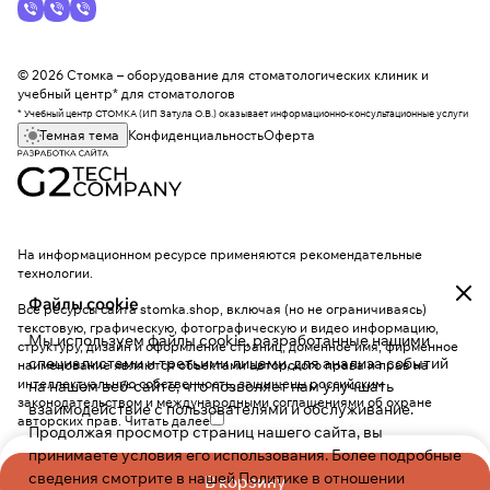
© 2026 Стомка – оборудование для стоматологических клиник и
учебный центр* для стоматологов
* Учебный центр СТОМКА (ИП Затула О.В.) оказывает информационно-консультационные услуги
Темная тема
Конфиденциальность
Оферта
На информационном ресурсе применяются
рекомендательные
технологии
.
Файлы cookie
Все ресурсы сайта stomka.shop, включая (но не ограничиваясь)
текстовую, графическую, фотографическую и видео информацию,
Мы используем файлы cookie, разработанные нашими
структуру, дизайн и оформление страниц, доменное имя, фирменное
специалистами и третьими лицами, для анализа событий
наименование являются объектами авторского права и прав на
интеллектуальную собственность, защищены российским
на нашем веб-сайте, что позволяет нам улучшать
законодательством и международными соглашениями об охране
взаимодействие с пользователями и обслуживание.
авторских прав.
Читать далее
Продолжая просмотр страниц нашего сайта, вы
принимаете условия его использования. Более подробные
сведения смотрите в нашей
Политике в отношении
В корзину