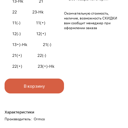
13-Hk
21
22
23-Hk
Окончательную стоимость,
наличие, возможность СКИДКИ
11(-)
11(+)
вам сообщит менеджер при
оформлении заказа
12(-)
12(+)
13+)-Hk
21(-)
21(+)
22(-)
22(+)
23(+)-Hk
В корзину
Характеристики
Производитель
:
Ormco