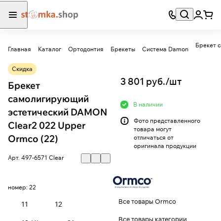
Главная
Каталог
Ортодонтия
Брекеты
Система Damon
Скидка
3 801 руб./
шт
Брекет
самолигирующий
В наличии
эстетический DAMON
Фото представленного
Clear2 022 Upper
товара могут
Ormco (22)
отличаться от
оригинала продукции
Арт.
497-6571 Clear
номер:
22
Все товары Ormco
11
12
Все товары категории