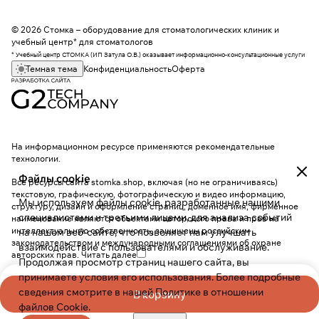
© 2026 Стомка – оборудование для стоматологических клиник и
учебный центр* для стоматологов
* Учебный центр СТОМКА (ИП Затула О.В.) оказывает информационно-консультационные услуги
Темная тема
Конфиденциальность
Оферта
На информационном ресурсе применяются
рекомендательные
технологии
.
Файлы cookie
Все ресурсы сайта stomka.shop, включая (но не ограничиваясь)
текстовую, графическую, фотографическую и видео информацию,
Мы используем файлы cookie, разработанные нашими
структуру, дизайн и оформление страниц, доменное имя, фирменное
специалистами и третьими лицами, для анализа событий
наименование являются объектами авторского права и прав на
интеллектуальную собственность, защищены российским
на нашем веб-сайте, что позволяет нам улучшать
законодательством и международными соглашениями об охране
взаимодействие с пользователями и обслуживание.
авторских прав.
Читать далее
Продолжая просмотр страниц нашего сайта, вы
принимаете условия его использования. Более подробные
сведения смотрите в нашей
Политике в отношении
В корзину
файлов Cookie
.