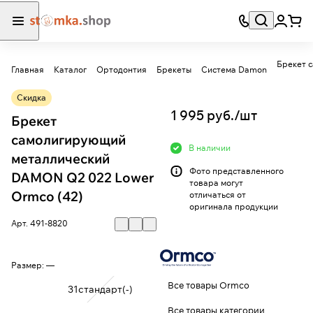
Брекет 
Главная
Каталог
Ортодонтия
Брекеты
Система Damon
Скидка
1 995 руб./
шт
Брекет
самолигирующий
В наличии
металлический
Фото представленного
DAMON Q2 022 Lower
товара могут
Ormco (42)
отличаться от
оригинала продукции
Арт.
491-8820
Размер:
—
Все товары Ormco
31стандарт(-)
Все товары категории