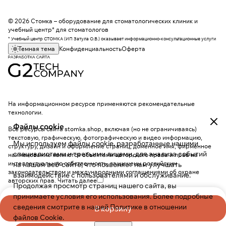
© 2026 Стомка – оборудование для стоматологических клиник и
учебный центр* для стоматологов
* Учебный центр СТОМКА (ИП Затула О.В.) оказывает информационно-консультационные услуги
Темная тема
Конфиденциальность
Оферта
На информационном ресурсе применяются
рекомендательные
технологии
.
Файлы cookie
Все ресурсы сайта stomka.shop, включая (но не ограничиваясь)
текстовую, графическую, фотографическую и видео информацию,
Мы используем файлы cookie, разработанные нашими
структуру, дизайн и оформление страниц, доменное имя, фирменное
специалистами и третьими лицами, для анализа событий
наименование являются объектами авторского права и прав на
интеллектуальную собственность, защищены российским
на нашем веб-сайте, что позволяет нам улучшать
законодательством и международными соглашениями об охране
взаимодействие с пользователями и обслуживание.
авторских прав.
Читать далее
Продолжая просмотр страниц нашего сайта, вы
принимаете условия его использования. Более подробные
сведения смотрите в нашей
Политике в отношении
В корзину
файлов Cookie
.