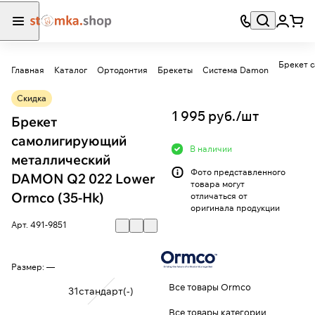
Брекет 
Главная
Каталог
Ортодонтия
Брекеты
Система Damon
Скидка
1 995 руб./
шт
Брекет
самолигирующий
В наличии
металлический
Фото представленного
DAMON Q2 022 Lower
товара могут
Ormco (35-Hk)
отличаться от
оригинала продукции
Арт.
491-9851
Размер:
—
Все товары Ormco
31стандарт(-)
Все товары категории