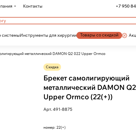
пания
Контакты
+7 950 84
Товары со скидкой
 системы
Инструменты для хирургии
Ак
молигирующий металлический DAMON Q2 022 Upper Ormco
Скидка
Брекет самолигирующий
металлический DAMON Q2
Upper Ormco (22(+))
Арт.
491-8875
номер:
22(+)