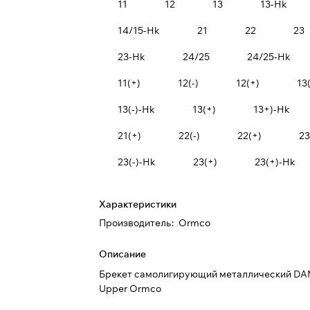
11
12
13
13-Hk
14/15-Hk
21
22
23
23-Hk
24/25
24/25-Hk
11(+)
12(-)
12(+)
13(
13(-)-Hk
13(+)
13+)-Hk
21(+)
22(-)
22(+)
23
23(-)-Hk
23(+)
23(+)-Hk
Характеристики
Производитель
:
Ormco
Описание
Брекет самолигирующий металлический D
Upper Ormco