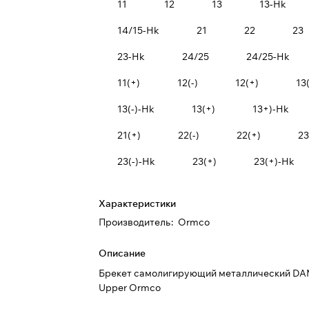
11
12
13
13-Hk
14/15-Hk
21
22
23
23-Hk
24/25
24/25-Hk
11(+)
12(-)
12(+)
13(
13(-)-Hk
13(+)
13+)-Hk
21(+)
22(-)
22(+)
23
23(-)-Hk
23(+)
23(+)-Hk
Характеристики
Производитель
:
Ormco
Описание
Брекет самолигирующий металлический D
Upper Ormco