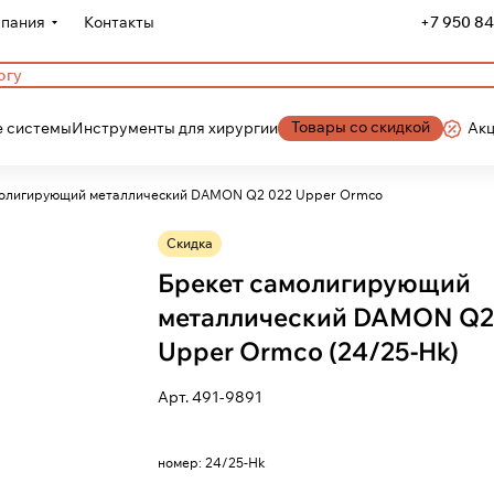
пания
Контакты
+7 950 84
Товары со скидкой
 системы
Инструменты для хирургии
Ак
молигирующий металлический DAMON Q2 022 Upper Ormco
Скидка
Брекет самолигирующий
металлический DAMON Q2
Upper Ormco (24/25-Hk)
Арт.
491-9891
номер:
24/25-Hk