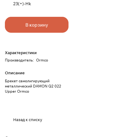
23(+)-Hk
В корзину
Характеристики
Производитель
:
Ormco
Описание
Брекет самолигирующий
металлический DAMON Q2 022
Upper Ormco
Назад к списку