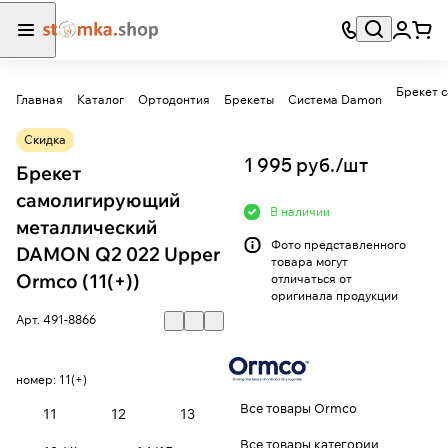
Брекет 
Главная
Каталог
Ортодонтия
Брекеты
Система Damon
Скидка
1 995 руб./
шт
Брекет
самолигирующий
В наличии
металлический
Фото представленного
DAMON Q2 022 Upper
товара могут
Ormco (11(+))
отличаться от
оригинала продукции
Арт.
491-8866
номер:
11(+)
Все товары Ormco
11
12
13
Все товары категории