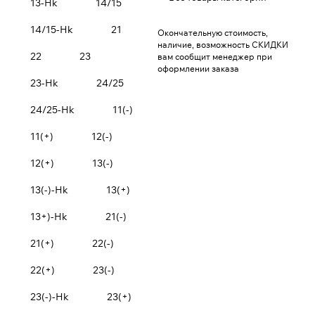
13-Hk
14/15
14/15-Hk
21
Окончательную стоимость,
наличие, возможность СКИДКИ
22
23
вам сообщит менеджер при
оформлении заказа
23-Hk
24/25
24/25-Hk
11(-)
11(+)
12(-)
12(+)
13(-)
13(-)-Hk
13(+)
13+)-Hk
21(-)
21(+)
22(-)
22(+)
23(-)
23(-)-Hk
23(+)