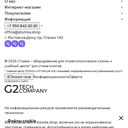
О нас
Интернет-магазин
Покупателям
Информация
+7 950 842-20-20
office@stomka.shop
г. Ростов-на-Дону, пр. Стачки 143
© 2026 Стомка – оборудование для стоматологических клиник и
учебный центр* для стоматологов
* Учебный центр СТОМКА (ИП Затула О.В.) оказывает информационно-консультационные услуги
Темная тема
Конфиденциальность
Оферта
На информационном ресурсе применяются
рекомендательные
технологии
.
Файлы cookie
Все ресурсы сайта stomka.shop, включая (но не ограничиваясь)
текстовую, графическую, фотографическую и видео информацию,