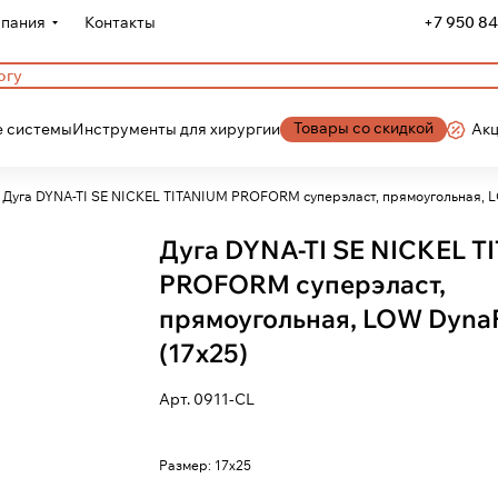
пания
Контакты
+7 950 84
Товары со скидкой
 системы
Инструменты для хирургии
Ак
Дуга DYNA-TI SE NICKEL TITANIUM PROFORM суперэласт, прямоугольная, 
Дуга DYNA-TI SE NICKEL 
PROFORM суперэласт,
прямоугольная, LOW DynaF
(17х25)
Арт.
0911-CL
Размер:
17х25