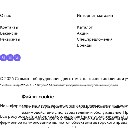
О нас
Интернет-магазин
Контакты
Каталог
Вакансии
Акции
Реквизиты
Спецпредложения
Бренды
© 2026 Стомка – оборудование для стоматологических клиник и у
* Учебный центр СТОМКА (ИП Затула О.В.) оказывает информационно-консультационные услуги
Файлы cookie
На информационном ресурсе применяются
рекомендательные т
Мы используем файлы cookie, разработанные нашими с
взаимодействие с пользователями и обслуживание. Пр
Все ресурсы сайта stomka.shop, включая (но не ограничиваясь) 
сведения смотрите в нашей
Политике в отношении фай
фирменное наименование являются объектами авторского права