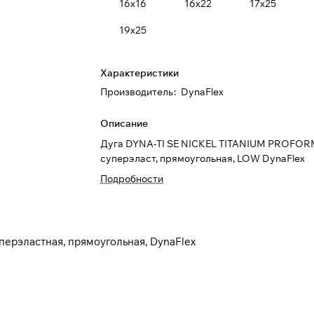
16х16
16х22
17х25
19х25
Характеристики
Производитель
:
DynaFlex
Описание
Дуга DYNA-TI SE NICKEL TITANIUM PROFO
суперэласт, прямоугольная, LOW DynaFlex
Подробности
ерэластная, прямоугольная, DynaFlex