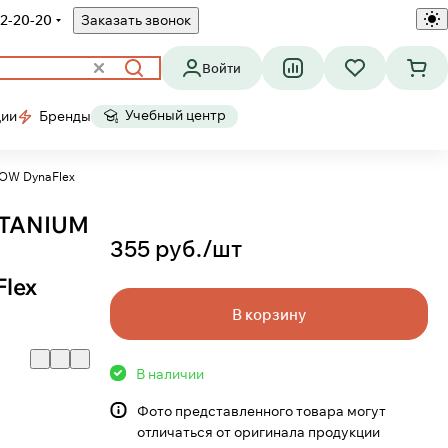
2-20-20
Заказать звонок
Войти
Учебный центр
ции
Бренды
LOW DynaFlex
TITANIUM
355 руб./
шт
lex
В корзину
В наличии
Фото представленного товара могут
отличаться от оригинала продукции