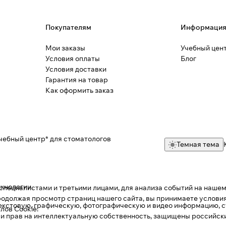
Покупателям
Информаци
Мои заказы
Учебный цен
Условия оплаты
Блог
Условия доставки
Гарантия на товар
Как оформить заказ
чебный центр* для стоматологов
Темная тема
ехнологии
.
пециалистами и третьими лицами, для анализа событий на нашем 
одолжая просмотр страниц нашего сайта, вы принимаете условия
текстовую, графическую, фотографическую и видео информацию, с
лов Cookie
.
 и прав на интеллектуальную собственность, защищены российс