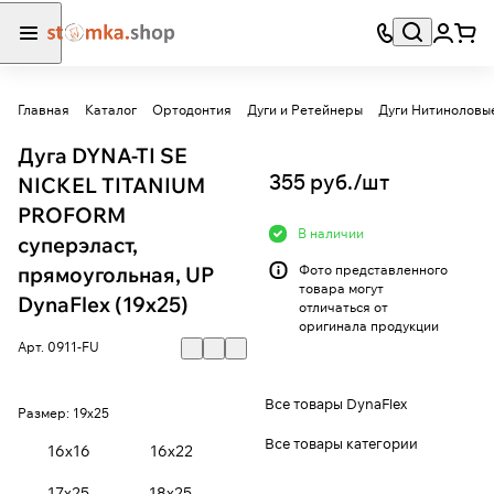
Главная
Каталог
Ортодонтия
Дуги и Ретейнеры
Дуги Нитиноловы
Дуга DYNA-TI SE
355 руб./
шт
NICKEL TITANIUM
PROFORM
В наличии
суперэласт,
прямоугольная, UP
Фото представленного
товара могут
DynaFlex (19х25)
отличаться от
оригинала продукции
Арт.
0911-FU
Все товары DynaFlex
Размер:
19х25
Все товары категории
16х16
16х22
17х25
18х25