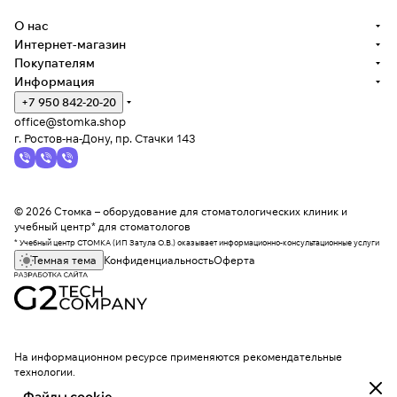
О нас
Интернет-магазин
Покупателям
Информация
+7 950 842-20-20
office@stomka.shop
г. Ростов-на-Дону, пр. Стачки 143
© 2026 Стомка – оборудование для стоматологических клиник и
учебный центр* для стоматологов
* Учебный центр СТОМКА (ИП Затула О.В.) оказывает информационно-консультационные услуги
Темная тема
Конфиденциальность
Оферта
На информационном ресурсе применяются
рекомендательные
технологии
.
Файлы cookie