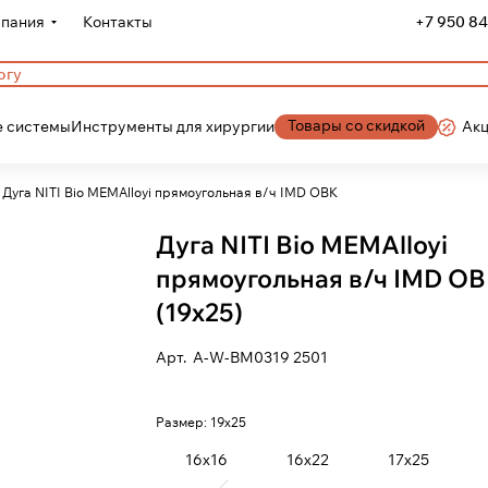
пания
Контакты
+7 950 84
Товары со скидкой
 системы
Инструменты для хирургии
Ак
Дуга NITI Bio MEMAlloyi прямоугольная в/ч IMD ОВК
Дуга NITI Bio MEMAlloyi
прямоугольная в/ч IMD О
(19х25)
Арт.
A-W-BM0319 2501
Размер:
19х25
16х16
16х22
17х25