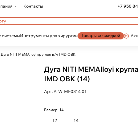
пания
Контакты
+7 950 84
Товары со скидкой
 системы
Инструменты для хирургии
Ак
Дуга NITI MEMAlloyi круглая в/ч IMD ОВК
Дуга NITI MEMAlloyi кругла
IMD ОВК (14)
Арт.
A-W-ME0314 01
Размер:
14
12
14