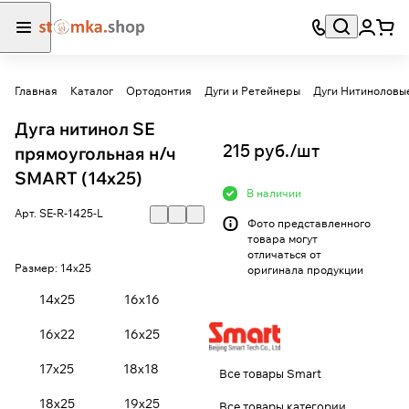
Главная
Каталог
Ортодонтия
Дуги и Ретейнеры
Дуги Нитиноловы
Дуга нитинол SE
215 руб./
шт
прямоугольная н/ч
SMART (14х25)
В наличии
Арт.
SE-R-1425-L
Фото представленного
товара могут
отличаться от
Размер:
14х25
оригинала продукции
14х25
16х16
16х22
16х25
17х25
18х18
Все товары Smart
18х25
19х25
Все товары категории