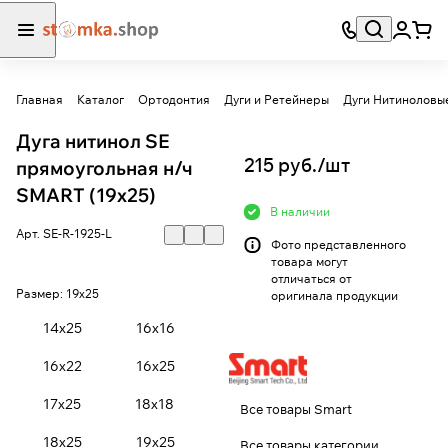
Главная
Каталог
Ортодонтия
Дуги и Ретейнеры
Дуги Нитиноловы
Дуга нитинол SE
215 руб./
шт
прямоугольная н/ч
SMART (19х25)
В наличии
Арт.
SE-R-1925-L
Фото представленного
товара могут
отличаться от
Размер:
19х25
оригинала продукции
14х25
16х16
16х22
16х25
17х25
18х18
Все товары Smart
18х25
19х25
Все товары категории