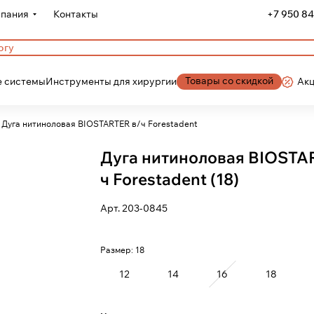
пания
Контакты
+7 950 84
Товары со скидкой
 системы
Инструменты для хирургии
Ак
Дуга нитиноловая BIOSTARTER в/ч Forestadent
Дуга нитиноловая BIOSTA
ч Forestadent (18)
Арт.
203-0845
Размер:
18
12
14
16
18