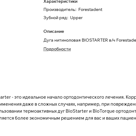
Характеристики
Производитель
:
Forestadent
Зубной ряд
:
Upper
Описание
Дуга нитиноловая BIOSTARTER в/ч Forestade
Подробности
tarter - это идеальное начало ортодонтического лечения. Ко
менения даже в сложных случаях, например, при повреждени
зовании термоактивных дуг BioStarter и BioTorque ортодон
вляется более экономичным решением для вас и ваших пациен