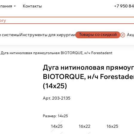
пания
Контакты
+7 950 84
Товары со скидкой
 системы
Инструменты для хирургии
Ак
Дуга нитиноловая прямоугольная BIOTORQUE, н/ч Forestadent
Дуга нитиноловая прямоу
BIOTORQUE, н/ч Forestade
(14х25)
Арт.
203-2135
Размер:
14х25
14х25
16х22
16х25