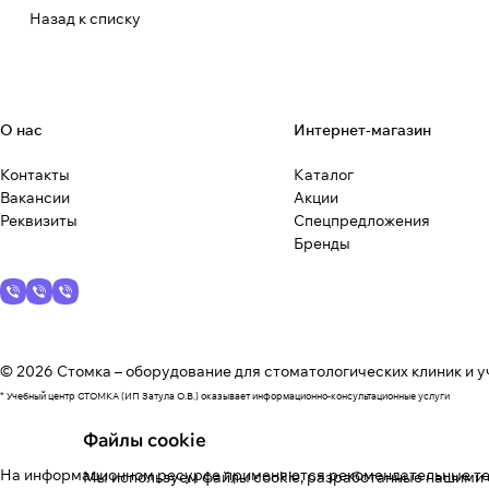
Назад к списку
О нас
Интернет-магазин
Контакты
Каталог
Вакансии
Акции
Реквизиты
Спецпредложения
Бренды
© 2026 Стомка – оборудование для стоматологических клиник и у
* Учебный центр СТОМКА (ИП Затула О.В.) оказывает информационно-консультационные услуги
Файлы cookie
На информационном ресурсе применяются
рекомендательные т
Мы используем файлы cookie, разработанные нашими с