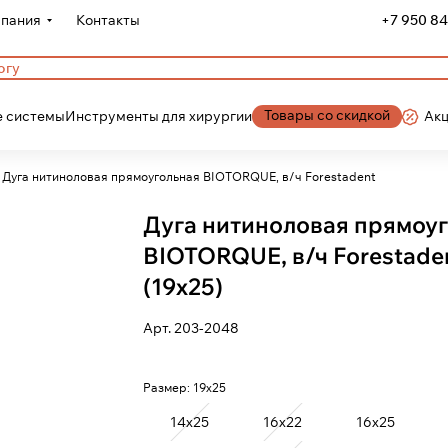
пания
Контакты
+7 950 84
Товары со скидкой
 системы
Инструменты для хирургии
Ак
Дуга нитиноловая прямоугольная BIOTORQUE, в/ч Forestadent
Дуга нитиноловая прямоу
BIOTORQUE, в/ч Forestade
(19х25)
Арт.
203-2048
Размер:
19х25
14х25
16х22
16х25