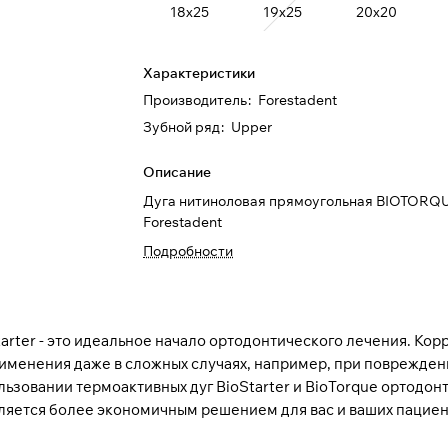
18х25
19х25
20х20
Характеристики
Производитель
:
Forestadent
Зубной ряд
:
Upper
Описание
Дуга нитиноловая прямоугольная BIOTORQU
Forestadent
Подробности
tarter - это идеальное начало ортодонтического лечения. Ко
менения даже в сложных случаях, например, при повреждени
зовании термоактивных дуг BioStarter и BioTorque ортодон
вляется более экономичным решением для вас и ваших пациен