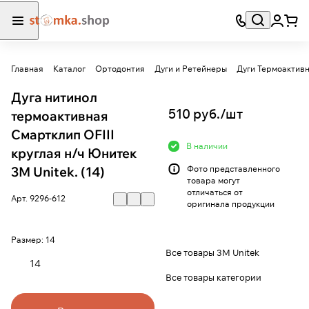
Главная
Каталог
Ортодонтия
Дуги и Ретейнеры
Дуги Термоактив
Дуга нитинол
510 руб./
шт
термоактивная
Смартклип OFIII
В наличии
круглая н/ч Юнитек
3М Unitek. (14)
Фото представленного
товара могут
отличаться от
Арт.
9296-612
оригинала продукции
Размер:
14
Все товары 3M Unitek
14
Все товары категории