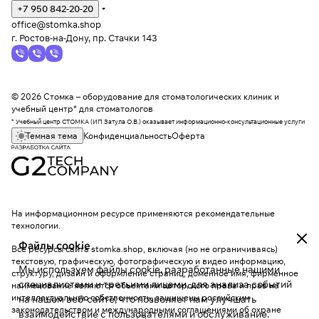
+7 950 842-20-20
office@stomka.shop
г. Ростов-на-Дону, пр. Стачки 143
© 2026 Стомка – оборудование для стоматологических клиник и
учебный центр* для стоматологов
* Учебный центр СТОМКА (ИП Затула О.В.) оказывает информационно-консультационные услуги
Темная тема
Конфиденциальность
Оферта
На информационном ресурсе применяются
рекомендательные
технологии
.
Файлы cookie
Все ресурсы сайта stomka.shop, включая (но не ограничиваясь)
текстовую, графическую, фотографическую и видео информацию,
Мы используем файлы cookie, разработанные нашими
структуру, дизайн и оформление страниц, доменное имя, фирменное
специалистами и третьими лицами, для анализа событий
наименование являются объектами авторского права и прав на
интеллектуальную собственность, защищены российским
на нашем веб-сайте, что позволяет нам улучшать
законодательством и международными соглашениями об охране
взаимодействие с пользователями и обслуживание.