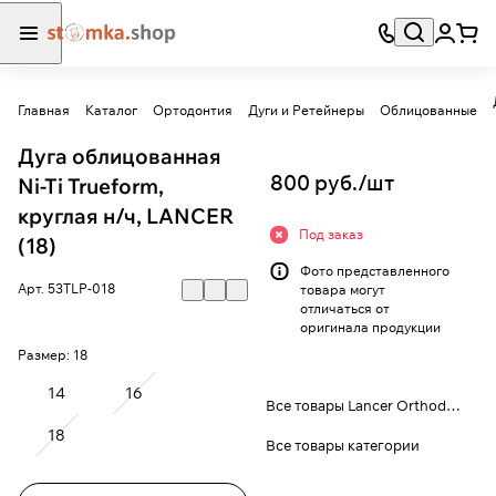
Главная
Каталог
Ортодонтия
Дуги и Ретейнеры
Облицованные
Дуга облицованная
800 руб./
шт
Ni-Ti Trueform,
круглая н/ч, LANCER
Под заказ
(18)
Фото представленного
Арт.
53TLP-018
товара могут
отличаться от
оригинала продукции
Размер:
18
14
16
Все товары Lancer Orthodontics
18
Все товары категории