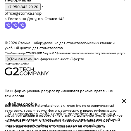
Информация
+7 950 842-20-20
office@stomka.shop
г. Ростов-на-Дону, пр. Стачки 143
© 2026 Стомка – оборудование для стоматологических клиник и
учебный центр* для стоматологов
* Учебный центр СТОМКА (ИП Затула О.В.) оказывает информационно-консультационные услуги
Темная тема
Конфиденциальность
Оферта
На информационном ресурсе применяются
рекомендательные
технологии
.
Файлы cookie
Все ресурсы сайта stomka.shop, включая (но не ограничиваясь)
текстовую, графическую, фотографическую и видео информацию,
Мы используем файлы cookie, разработанные нашими
структуру, дизайн и оформление страниц, доменное имя, фирменное
специалистами и третьими лицами, для анализа событий
наименование являются объектами авторского права и прав на
интеллектуальную собственность, защищены российским
на нашем веб-сайте, что позволяет нам улучшать
законодательством и международными соглашениями об охране