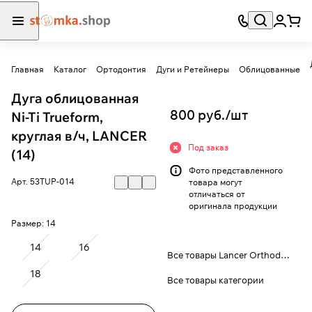
Главная
Каталог
Ортодонтия
Дуги и Ретейнеры
Облицованные
Дуга облицованная
800 руб./
шт
Ni-Ti Trueform,
круглая в/ч, LANCER
Под заказ
(14)
Фото представленного
Арт.
53TUP-014
товара могут
отличаться от
оригинала продукции
Размер:
14
14
16
Все товары Lancer Orthodontics
18
Все товары категории