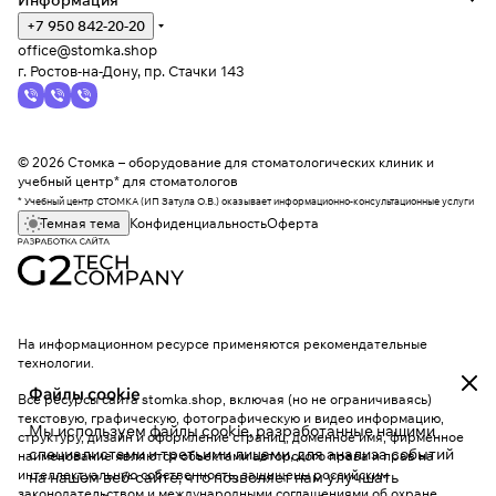
Информация
+7 950 842-20-20
office@stomka.shop
г. Ростов-на-Дону, пр. Стачки 143
© 2026 Стомка – оборудование для стоматологических клиник и
учебный центр* для стоматологов
* Учебный центр СТОМКА (ИП Затула О.В.) оказывает информационно-консультационные услуги
Темная тема
Конфиденциальность
Оферта
На информационном ресурсе применяются
рекомендательные
технологии
.
Файлы cookie
Все ресурсы сайта stomka.shop, включая (но не ограничиваясь)
текстовую, графическую, фотографическую и видео информацию,
Мы используем файлы cookie, разработанные нашими
структуру, дизайн и оформление страниц, доменное имя, фирменное
специалистами и третьими лицами, для анализа событий
наименование являются объектами авторского права и прав на
интеллектуальную собственность, защищены российским
на нашем веб-сайте, что позволяет нам улучшать
законодательством и международными соглашениями об охране