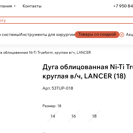
пания
Контакты
+7 950 84
Товары со скидкой
 системы
Инструменты для хирургии
Ак
Дуга облицованная Ni-Ti Trueform, круглая в/ч, LANCER
Дуга облицованная Ni-Ti T
круглая в/ч, LANCER (18)
Арт.
53TUP-018
Размер:
18
14
16
18