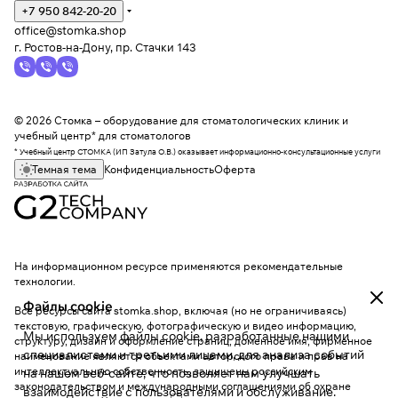
+7 950 842-20-20
office@stomka.shop
г. Ростов-на-Дону, пр. Стачки 143
© 2026 Стомка – оборудование для стоматологических клиник и
учебный центр* для стоматологов
* Учебный центр СТОМКА (ИП Затула О.В.) оказывает информационно-консультационные услуги
Темная тема
Конфиденциальность
Оферта
На информационном ресурсе применяются
рекомендательные
технологии
.
Файлы cookie
Все ресурсы сайта stomka.shop, включая (но не ограничиваясь)
текстовую, графическую, фотографическую и видео информацию,
Мы используем файлы cookie, разработанные нашими
структуру, дизайн и оформление страниц, доменное имя, фирменное
специалистами и третьими лицами, для анализа событий
наименование являются объектами авторского права и прав на
интеллектуальную собственность, защищены российским
на нашем веб-сайте, что позволяет нам улучшать
законодательством и международными соглашениями об охране
взаимодействие с пользователями и обслуживание.