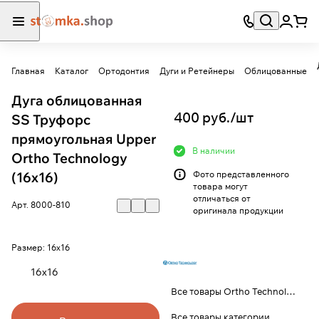
Главная
Каталог
Ортодонтия
Дуги и Ретейнеры
Облицованные
Дуга облицованная
400 руб./
шт
SS Труфорс
прямоугольная Upper
В наличии
Ortho Technology
(16х16)
Фото представленного
товара могут
отличаться от
Арт.
8000-810
оригинала продукции
Размер:
16х16
16х16
Все товары Ortho Technology
Все товары категории