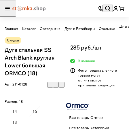
Дуга 
Главная
Каталог
Ортодонтия
Дуги и Ретейнеры
Стальные
Скидка
285 руб./
шт
Дуга стальная SS
Arch Blank круглая
В наличии
Lower большая
Фото представленного
ORMCO (18)
товара могут
отличаться от
Арт.
211-0128
оригинала продукции
Размер:
18
14
16
Все товары Ormco
18
Все товары категории