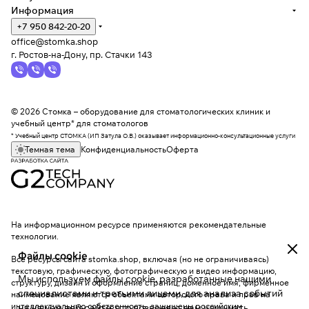
Информация
+7 950 842-20-20
office@stomka.shop
г. Ростов-на-Дону, пр. Стачки 143
© 2026 Стомка – оборудование для стоматологических клиник и
учебный центр* для стоматологов
* Учебный центр СТОМКА (ИП Затула О.В.) оказывает информационно-консультационные услуги
Темная тема
Конфиденциальность
Оферта
На информационном ресурсе применяются
рекомендательные
технологии
.
Файлы cookie
Все ресурсы сайта stomka.shop, включая (но не ограничиваясь)
текстовую, графическую, фотографическую и видео информацию,
Мы используем файлы cookie, разработанные нашими
структуру, дизайн и оформление страниц, доменное имя, фирменное
специалистами и третьими лицами, для анализа событий
наименование являются объектами авторского права и прав на
интеллектуальную собственность, защищены российским
на нашем веб-сайте, что позволяет нам улучшать