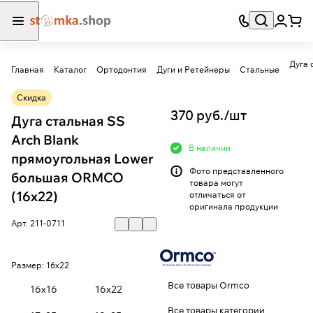
Главная
Каталог
Ортодонтия
Дуги и Ретейнеры
Стальные
Скидка
370 руб./
шт
Дуга стальная SS
Arch Blank
В наличии
прямоугольная Lower
Фото представленного
большая ORMCO
товара могут
(16х22)
отличаться от
оригинала продукции
Арт.
211-0711
Размер:
16х22
Все товары Ormco
16х16
16х22
Все товары категории