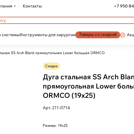
пания
Контакты
+7 950 84
Товары со скидкой
 системы
Инструменты для хирургии
Ак
Дуга стальная SS Arch Blank прямоугольная Lower большая ORMCO
Скидка
Дуга стальная SS Arch Bla
прямоугольная Lower бол
ORMCO (19х25)
Арт.
211-0714
Размер:
19х25