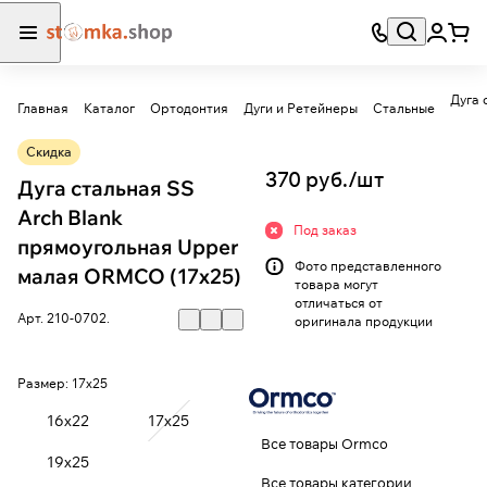
Дуга 
Главная
Каталог
Ортодонтия
Дуги и Ретейнеры
Стальные
Скидка
370 руб./
шт
Дуга стальная SS
Arch Blank
Под заказ
прямоугольная Upper
Фото представленного
малая ORMCO (17х25)
товара могут
отличаться от
Арт.
210-0702.
оригинала продукции
Размер:
17х25
16х22
17х25
Все товары Ormco
19х25
Все товары категории