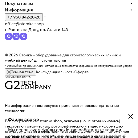
Покупателям
Информация
+7 950 842-20-20
office@stomka.shop
г. Ростов-на-Дону, пр. Стачки 143
© 2026 Стомка – оборудование для стоматологических клиник и
учебный центр* для стоматологов
* Учебный центр СТОМКА (ИП Затула О.В.) оказывает информационно-консультационные услуги
Темная тема
Конфиденциальность
Оферта
На информационном ресурсе применяются
рекомендательные
технологии
.
Файлы cookie
Все ресурсы сайта stomka.shop, включая (но не ограничиваясь)
текстовую, графическую, фотографическую и видео информацию,
Мы используем файлы cookie, разработанные нашими
структуру, дизайн и оформление страниц, доменное имя, фирменное
специалистами и третьими лицами, для анализа событий
наименование являются объектами авторского права и прав на