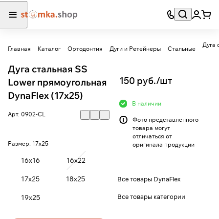
Главная
Каталог
Ортодонтия
Дуги и Ретейнеры
Стальные
Дуга стальная SS
150 руб./
шт
Lower прямоугольная
DynaFlex (17х25)
В наличии
Арт.
0902-CL
Фото представленного
товара могут
отличаться от
Размер:
17х25
оригинала продукции
16х16
16х22
17х25
18х25
Все товары DynaFlex
Все товары категории
19х25