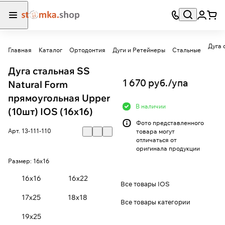
Дуга 
Главная
Каталог
Ортодонтия
Дуги и Ретейнеры
Стальные
Дуга стальная SS
1 670 руб./
упа
Natural Form
прямоугольная Upper
В наличии
(10шт) IOS (16х16)
Фото представленного
Арт.
13-111-110
товара могут
отличаться от
оригинала продукции
Размер:
16х16
16х16
16х22
Все товары IOS
17х25
18х18
Все товары категории
19х25