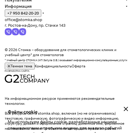
Покупателям
Информация
+7 950 842-20-20
office@stomka.shop
г. Ростов-на-Дону, пр. Стачки 143
© 2026 Стомка – оборудование для стоматологических клиник и
учебный центр* для стоматологов
* Учебный центр СТОМКА (ИП Затула О.В.) оказывает информационно-консультационные услуги
Темная тема
Конфиденциальность
Оферта
На информационном ресурсе применяются
рекомендательные
технологии
.
Файлы cookie
Все ресурсы сайта stomka.shop, включая (но не ограничиваясь)
текстовую, графическую, фотографическую и видео информацию,
Мы используем файлы cookie, разработанные нашими
структуру, дизайн и оформление страниц, доменное имя, фирменное
специалистами и третьими лицами, для анализа событий
наименование являются объектами авторского права и прав на