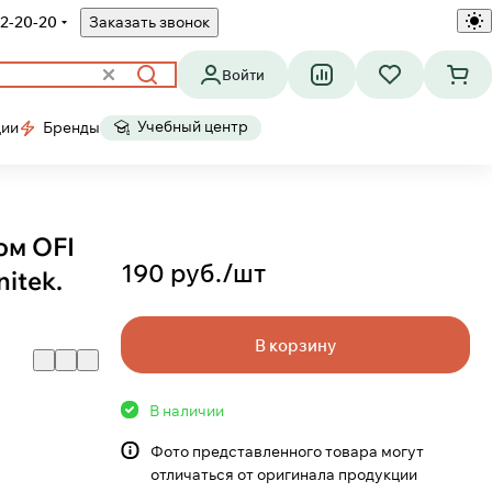
2-20-20
Заказать звонок
Войти
Учебный центр
ции
Бренды
ом OFI
190 руб./
шт
itek.
В корзину
В наличии
Фото представленного товара могут
отличаться от оригинала продукции