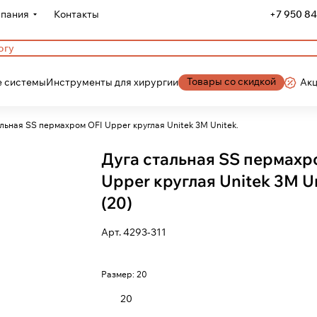
пания
Контакты
+7 950 84
Товары со скидкой
 системы
Инструменты для хирургии
Ак
Дуга стальная SS пермахром OFI Upper круглая Unitek 3М Unitek.
Дуга стальная SS пермахр
Upper круглая Unitek 3М Un
(20)
Арт.
4293-311
Размер:
20
20