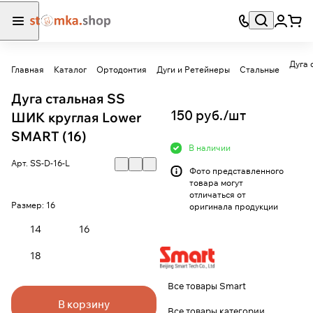
Дуга 
Главная
Каталог
Ортодонтия
Дуги и Ретейнеры
Стальные
Дуга стальная SS
150 руб./
шт
ШИК круглая Lower
SMART (16)
В наличии
Арт.
SS-D-16-L
Фото представленного
товара могут
отличаться от
Размер:
16
оригинала продукции
14
16
18
Все товары Smart
В корзину
Все товары категории