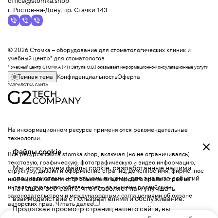
office@stomka.shop
г. Ростов-на-Дону, пр. Стачки 143
© 2026 Стомка – оборудование для стоматологических клиник и
учебный центр* для стоматологов
* Учебный центр СТОМКА (ИП Затула О.В.) оказывает информационно-консультационные услуги
Темная тема
Конфиденциальность
Оферта
На информационном ресурсе применяются
рекомендательные
технологии
.
Файлы cookie
Все ресурсы сайта stomka.shop, включая (но не ограничиваясь)
текстовую, графическую, фотографическую и видео информацию,
Мы используем файлы cookie, разработанные нашими
структуру, дизайн и оформление страниц, доменное имя, фирменное
специалистами и третьими лицами, для анализа событий
наименование являются объектами авторского права и прав на
интеллектуальную собственность, защищены российским
на нашем веб-сайте, что позволяет нам улучшать
законодательством и международными соглашениями об охране
взаимодействие с пользователями и обслуживание.
авторских прав.
Читать далее
Продолжая просмотр страниц нашего сайта, вы