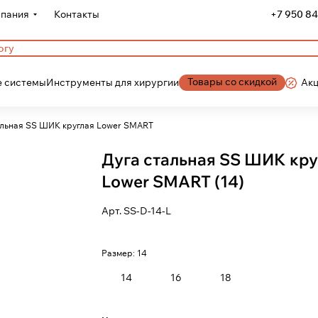
пания
Контакты
+7 950 84
Товары со скидкой
 системы
Инструменты для хирургии
Ак
альная SS ШИК круглая Lower SMART
Дуга стальная SS ШИК кру
Lower SMART (14)
Арт.
SS-D-14-L
Размер:
14
14
16
18