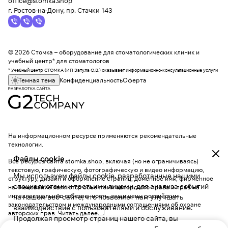
office@stomka.shop
г. Ростов-на-Дону, пр. Стачки 143
© 2026 Стомка – оборудование для стоматологических клиник и
учебный центр* для стоматологов
* Учебный центр СТОМКА (ИП Затула О.В.) оказывает информационно-консультационные услуги
Темная тема
Конфиденциальность
Оферта
На информационном ресурсе применяются
рекомендательные
технологии
.
Файлы cookie
Все ресурсы сайта stomka.shop, включая (но не ограничиваясь)
текстовую, графическую, фотографическую и видео информацию,
Мы используем файлы cookie, разработанные нашими
структуру, дизайн и оформление страниц, доменное имя, фирменное
специалистами и третьими лицами, для анализа событий
наименование являются объектами авторского права и прав на
интеллектуальную собственность, защищены российским
на нашем веб-сайте, что позволяет нам улучшать
законодательством и международными соглашениями об охране
взаимодействие с пользователями и обслуживание.
авторских прав.
Читать далее
Продолжая просмотр страниц нашего сайта, вы