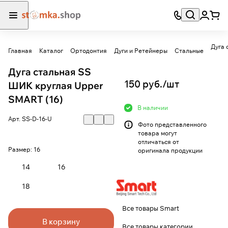
Дуга 
Главная
Каталог
Ортодонтия
Дуги и Ретейнеры
Стальные
Дуга стальная SS
150 руб./
шт
ШИК круглая Upper
SMART (16)
В наличии
Арт.
SS-D-16-U
Фото представленного
товара могут
отличаться от
Размер:
16
оригинала продукции
14
16
18
Все товары Smart
В корзину
Все товары категории