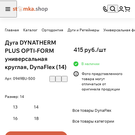
Главная
Каталог
Ортодонтия
Дуги и Ретейнеры
Универсальная ф
Дуга DYNATHERM
415 руб./
шт
PLUS OPTI-FORM
универсальная
В наличии
круглая, DynaFlex (14)
Фото представленного
Арт.
0949BU-500
товара могут
отличаться от
оригинала продукции
Размер:
14
13
14
Все товары DynaFlex
16
18
Все товары категории