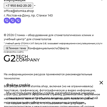
Информация
+7 950 842-20-20
office@stomka.shop
г. Ростов-на-Дону, пр. Стачки 143
© 2026 Стомка – оборудование для стоматологических клиник и
учебный центр* для стоматологов
* Учебный центр СТОМКА (ИП Затула О.В.) оказывает информационно-консультационные услуги
Темная тема
Конфиденциальность
Оферта
На информационном ресурсе применяются
рекомендательные
технологии
.
Файлы cookie
Все ресурсы сайта stomka.shop, включая (но не ограничиваясь)
текстовую, графическую, фотографическую и видео информацию,
Мы используем файлы cookie, разработанные нашими
структуру, дизайн и оформление страниц, доменное имя, фирменное
специалистами и третьими лицами, для анализа событий
наименование являются объектами авторского права и прав на
интеллектуальную собственность, защищены российским
на нашем веб-сайте, что позволяет нам улучшать
законодательством и международными соглашениями об охране