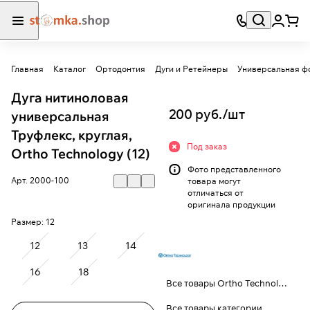
Главная
Каталог
Ортодонтия
Дуги и Ретейнеры
Универсальная ф
Дуга нитиноловая
200 руб./
шт
универсальная
Труфлекс, круглая,
Под заказ
Ortho Technology (12)
Фото представленного
Арт.
2000-100
товара могут
отличаться от
оригинала продукции
Размер:
12
12
13
14
16
18
Все товары Ortho Technology
Все товары категории