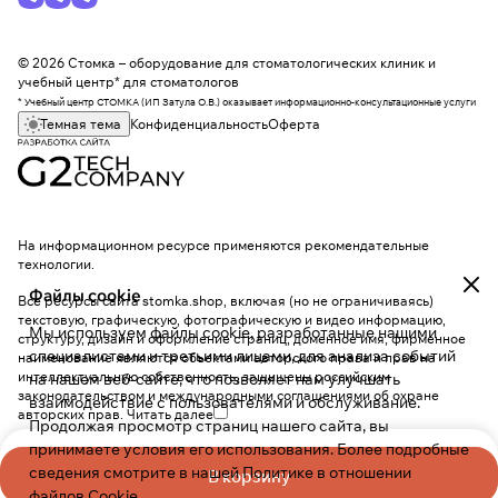
© 2026 Стомка – оборудование для стоматологических клиник и
учебный центр* для стоматологов
* Учебный центр СТОМКА (ИП Затула О.В.) оказывает информационно-консультационные услуги
Темная тема
Конфиденциальность
Оферта
На информационном ресурсе применяются
рекомендательные
технологии
.
Файлы cookie
Все ресурсы сайта stomka.shop, включая (но не ограничиваясь)
текстовую, графическую, фотографическую и видео информацию,
Мы используем файлы cookie, разработанные нашими
структуру, дизайн и оформление страниц, доменное имя, фирменное
специалистами и третьими лицами, для анализа событий
наименование являются объектами авторского права и прав на
интеллектуальную собственность, защищены российским
на нашем веб-сайте, что позволяет нам улучшать
законодательством и международными соглашениями об охране
взаимодействие с пользователями и обслуживание.
авторских прав.
Читать далее
Продолжая просмотр страниц нашего сайта, вы
принимаете условия его использования. Более подробные
сведения смотрите в нашей
Политике в отношении
В корзину
файлов Cookie
.