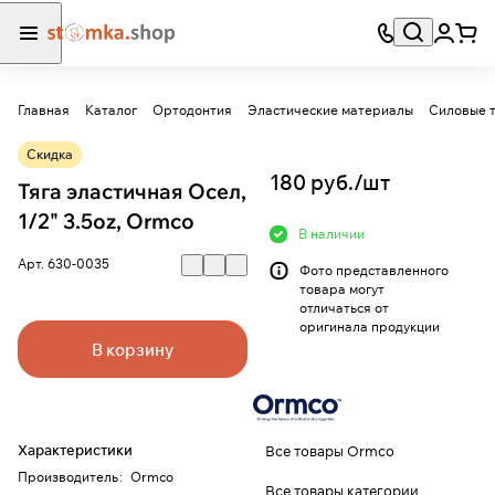
Главная
Каталог
Ортодонтия
Эластические материалы
Силовые т
Скидка
180 руб./
шт
Тяга эластичная Осел,
1/2" 3.5oz, Ormco
В наличии
Арт.
630-0035
Фото представленного
товара могут
отличаться от
оригинала продукции
В корзину
Характеристики
Все товары Ormco
Производитель
:
Ormco
Все товары категории