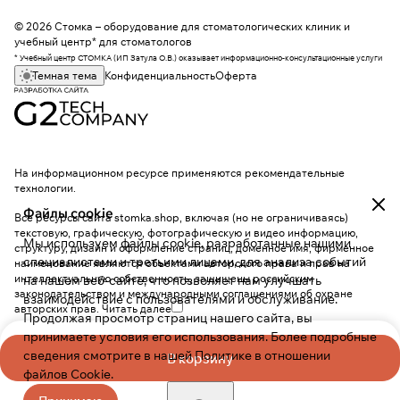
© 2026 Стомка – оборудование для стоматологических клиник и
учебный центр* для стоматологов
* Учебный центр СТОМКА (ИП Затула О.В.) оказывает информационно-консультационные услуги
Темная тема
Конфиденциальность
Оферта
На информационном ресурсе применяются
рекомендательные
технологии
.
Файлы cookie
Все ресурсы сайта stomka.shop, включая (но не ограничиваясь)
текстовую, графическую, фотографическую и видео информацию,
Мы используем файлы cookie, разработанные нашими
структуру, дизайн и оформление страниц, доменное имя, фирменное
специалистами и третьими лицами, для анализа событий
наименование являются объектами авторского права и прав на
интеллектуальную собственность, защищены российским
на нашем веб-сайте, что позволяет нам улучшать
законодательством и международными соглашениями об охране
взаимодействие с пользователями и обслуживание.
авторских прав.
Читать далее
Продолжая просмотр страниц нашего сайта, вы
принимаете условия его использования. Более подробные
сведения смотрите в нашей
Политике в отношении
В корзину
файлов Cookie
.