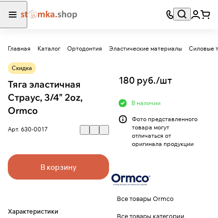
Главная
Каталог
Ортодонтия
Эластические материалы
Силовые т
Скидка
180 руб./
шт
Тяга эластичная
Страус, 3/4" 2oz,
В наличии
Ormco
Фото представленного
товара могут
Арт.
630-0017
отличаться от
оригинала продукции
В корзину
Все товары Ormco
Характеристики
Все товары категории