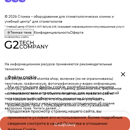
© 2026 Стомка – оборудование для стоматологических клиник и
учебный центр* для стоматологов
* Учебный центр СТОМКА (ИП Затула О.В.) оказывает информационно-консультационные услуги
Темная тема
Конфиденциальность
Оферта
На информационном ресурсе применяются
рекомендательные
технологии
.
Файлы cookie
Все ресурсы сайта stomka.shop, включая (но не ограничиваясь)
текстовую, графическую, фотографическую и видео информацию,
Мы используем файлы cookie, разработанные нашими
структуру, дизайн и оформление страниц, доменное имя, фирменное
специалистами и третьими лицами, для анализа событий
наименование являются объектами авторского права и прав на
интеллектуальную собственность, защищены российским
на нашем веб-сайте, что позволяет нам улучшать
законодательством и международными соглашениями об охране
взаимодействие с пользователями и обслуживание.
авторских прав.
Читать далее
Продолжая просмотр страниц нашего сайта, вы
принимаете условия его использования. Более подробные
сведения смотрите в нашей
Политике в отношении
В корзину
файлов Cookie
.