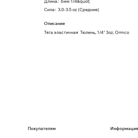
Длина
:
6мм 1/4&quot;
Сила
:
3.0-3.5 oz (Средние)
Описание
Тяга эластичная Тюлень, 1/4" 3oz, Ormco
Покупателям
Информаци