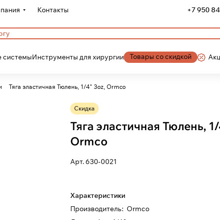
пания
Контакты
+7 950 84
Товары со скидкой
 системы
Инструменты для хирургии
Ак
и
Тяга эластичная Тюлень, 1/4" 3oz, Ormco
Скидка
Тяга эластичная Тюлень, 1/
Ormco
Арт.
630-0021
Характеристики
Производитель
:
Ormco