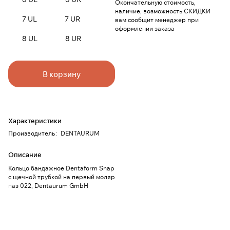
Окончательную стоимость,
наличие, возможность СКИДКИ
7 UL
7 UR
вам сообщит менеджер при
оформлении заказа
8 UL
8 UR
В корзину
Характеристики
Производитель
:
DENTAURUM
Описание
Кольцо бандажное Dentaform Snap
с щечной трубкой на первый моляр
паз 022, Dentaurum GmbH