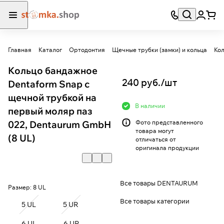
Главная
Каталог
Ортодонтия
Щечные трубки (замки) и кольца
Кол
Кольцо бандажное
240 руб./
шт
Dentaform Snap с
щечной трубкой на
В наличии
первый моляр паз
022, Dentaurum GmbH
Фото представленного
товара могут
(8 UL)
отличаться от
оригинала продукции
Все товары DENTAURUM
Размер:
8 UL
Все товары категории
5 UL
5 UR
6 UL
6 UR