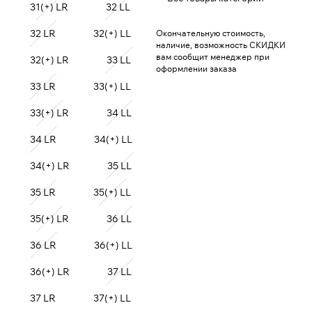
31(+) LR
32 LL
32 LR
32(+) LL
Окончательную стоимость,
наличие, возможность СКИДКИ
вам сообщит менеджер при
32(+) LR
33 LL
оформлении заказа
33 LR
33(+) LL
33(+) LR
34 LL
34 LR
34(+) LL
34(+) LR
35 LL
35 LR
35(+) LL
35(+) LR
36 LL
36 LR
36(+) LL
36(+) LR
37 LL
37 LR
37(+) LL