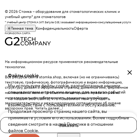
© 2026 Стомка – оборудование для стоматологических клиник и
учебный центр* для стоматологов
* Учебный центр СТОМКА (ИП Затула О.В.) оказывает информационно-консультационные услуги
Темная тема
Конфиденциальность
Оферта
На информационном ресурсе применяются
рекомендательные
технологии
.
Файлы cookie
Все ресурсы сайта stomka.shop, включая (но не ограничиваясь)
текстовую, графическую, фотографическую и видео информацию,
Мы используем файлы cookie, разработанные нашими
структуру, дизайн и оформление страниц, доменное имя, фирменное
специалистами и третьими лицами, для анализа событий
наименование являются объектами авторского права и прав на
интеллектуальную собственность, защищены российским
на нашем веб-сайте, что позволяет нам улучшать
законодательством и международными соглашениями об охране
взаимодействие с пользователями и обслуживание.
авторских прав.
Читать далее
Продолжая просмотр страниц нашего сайта, вы
принимаете условия его использования. Более подробные
сведения смотрите в нашей
Политике в отношении
Заказать
файлов Cookie
.