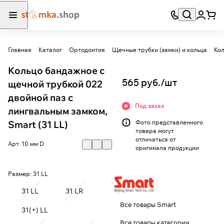
Главная
Каталог
Ортодонтия
Щечные трубки (замки) и кольца
Кол
Кольцо бандажное с
565 руб./
шт
щечной трубкой 022
двойной паз с
Под заказ
лингвальным замком,
Smart (31 LL)
Фото представленного
товара могут
отличаться от
Арт.
10 мм D
оригинала продукции
Размер:
31 LL
31 LL
31 LR
Все товары Smart
31(+) LL
Все товары категории