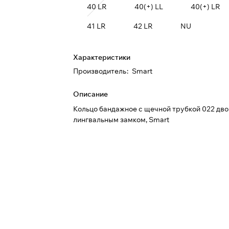
40 LR
40(+) LL
40(+) LR
41 LR
42 LR
NU
Характеристики
Производитель
:
Smart
Описание
Кольцо бандажное с щечной трубкой 022 дво
лингвальным замком, Smart