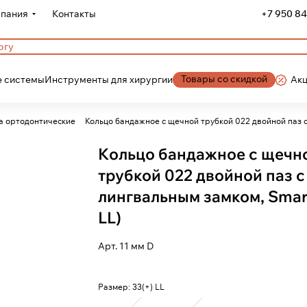
пания
Контакты
+7 950 84
Товары со скидкой
 системы
Инструменты для хирургии
Ак
а ортодонтические
Кольцо бандажное с щечной трубкой 022 двойной паз 
Кольцо бандажное с щечн
трубкой 022 двойной паз с
лингвальным замком, Smart
LL)
Арт.
11 мм D
Размер:
33(+) LL