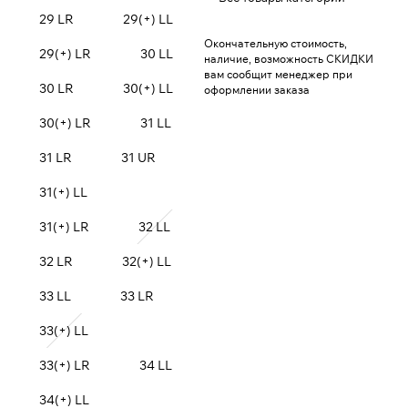
29 LR
29(+) LL
Окончательную стоимость,
29(+) LR
30 LL
наличие, возможность СКИДКИ
вам сообщит менеджер при
30 LR
30(+) LL
оформлении заказа
30(+) LR
31 LL
31 LR
31 UR
31(+) LL
31(+) LR
32 LL
32 LR
32(+) LL
33 LL
33 LR
33(+) LL
33(+) LR
34 LL
34(+) LL