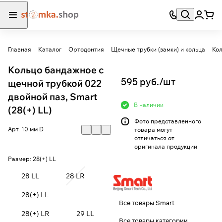
Главная
Каталог
Ортодонтия
Щечные трубки (замки) и кольца
Кол
Кольцо бандажное с
595 руб./
шт
щечной трубкой 022
двойной паз, Smart
В наличии
(28(+) LL)
Фото представленного
Арт.
10 мм D
товара могут
отличаться от
оригинала продукции
Размер:
28(+) LL
28 LL
28 LR
28(+) LL
Все товары Smart
28(+) LR
29 LL
Все товары категории