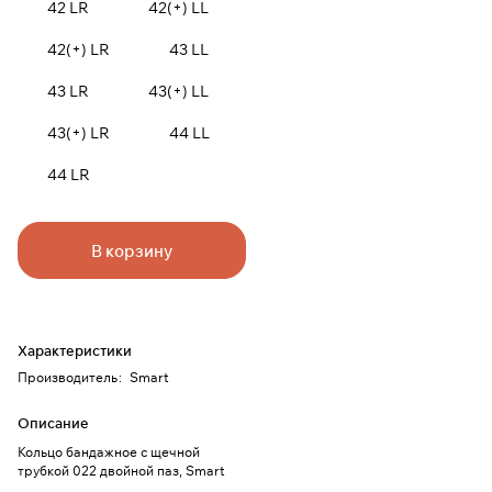
42 LR
42(+) LL
42(+) LR
43 LL
43 LR
43(+) LL
43(+) LR
44 LL
44 LR
В корзину
Характеристики
Производитель
:
Smart
Описание
Кольцо бандажное с щечной
трубкой 022 двойной паз, Smart